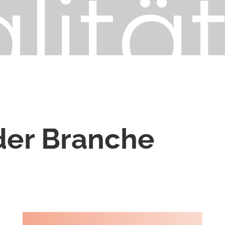
litä
eder Branche