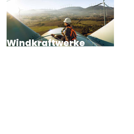
Windkraftwerke
On und Off shore